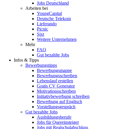
Jobs Deutschland
Arbeiten bei
YoungCapital
Deutsche Telekom
Lieferando
Picnic
Sixt
Weitere Unternehmen
Mehr
FAQ
Gut bezahlte Jobs
Infos & Tipps
Bewerbungstipps
Bewerbungsmappe
Bewerbungsschreiben
Lebenslauf erstellen
Gratis CV Generator
Motivationsschreiben
Initiativbewerbung schreiben
Bewerbung auf Englisch
Vorstellungsgespräch
Gut bezahlte Jobs
Ausbildungsberufe
Jobs für Quereinsteiger
Jobs mit Realschulabschluss