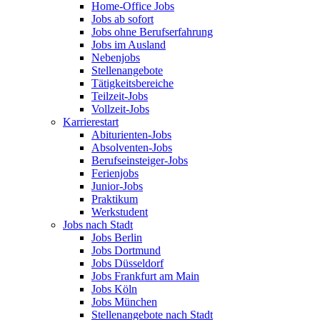
Home-Office Jobs
Jobs ab sofort
Jobs ohne Berufserfahrung
Jobs im Ausland
Nebenjobs
Stellenangebote
Tätigkeitsbereiche
Teilzeit-Jobs
Vollzeit-Jobs
Karrierestart
Abiturienten-Jobs
Absolventen-Jobs
Berufseinsteiger-Jobs
Ferienjobs
Junior-Jobs
Praktikum
Werkstudent
Jobs nach Stadt
Jobs Berlin
Jobs Dortmund
Jobs Düsseldorf
Jobs Frankfurt am Main
Jobs Köln
Jobs München
Stellenangebote nach Stadt