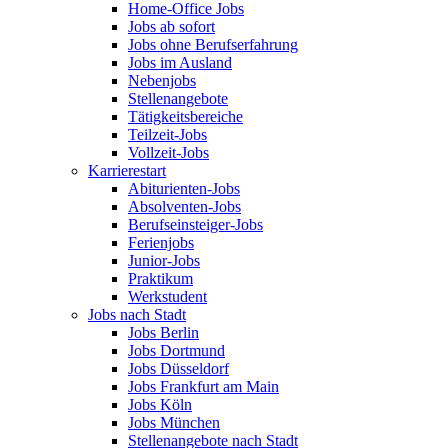
Home-Office Jobs
Jobs ab sofort
Jobs ohne Berufserfahrung
Jobs im Ausland
Nebenjobs
Stellenangebote
Tätigkeitsbereiche
Teilzeit-Jobs
Vollzeit-Jobs
Karrierestart
Abiturienten-Jobs
Absolventen-Jobs
Berufseinsteiger-Jobs
Ferienjobs
Junior-Jobs
Praktikum
Werkstudent
Jobs nach Stadt
Jobs Berlin
Jobs Dortmund
Jobs Düsseldorf
Jobs Frankfurt am Main
Jobs Köln
Jobs München
Stellenangebote nach Stadt