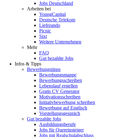
Jobs Deutschland
Arbeiten bei
YoungCapital
Deutsche Telekom
Lieferando
Picnic
Sixt
Weitere Unternehmen
Mehr
FAQ
Gut bezahlte Jobs
Infos & Tipps
Bewerbungstipps
Bewerbungsmappe
Bewerbungsschreiben
Lebenslauf erstellen
Gratis CV Generator
Motivationsschreiben
Initiativbewerbung schreiben
Bewerbung auf Englisch
Vorstellungsgespräch
Gut bezahlte Jobs
Ausbildungsberufe
Jobs für Quereinsteiger
Jobs mit Realschulabschluss