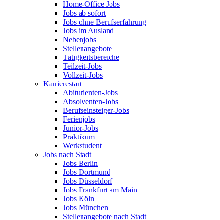
Home-Office Jobs
Jobs ab sofort
Jobs ohne Berufserfahrung
Jobs im Ausland
Nebenjobs
Stellenangebote
Tätigkeitsbereiche
Teilzeit-Jobs
Vollzeit-Jobs
Karrierestart
Abiturienten-Jobs
Absolventen-Jobs
Berufseinsteiger-Jobs
Ferienjobs
Junior-Jobs
Praktikum
Werkstudent
Jobs nach Stadt
Jobs Berlin
Jobs Dortmund
Jobs Düsseldorf
Jobs Frankfurt am Main
Jobs Köln
Jobs München
Stellenangebote nach Stadt