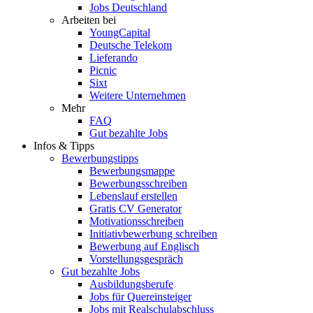
Jobs Deutschland
Arbeiten bei
YoungCapital
Deutsche Telekom
Lieferando
Picnic
Sixt
Weitere Unternehmen
Mehr
FAQ
Gut bezahlte Jobs
Infos & Tipps
Bewerbungstipps
Bewerbungsmappe
Bewerbungsschreiben
Lebenslauf erstellen
Gratis CV Generator
Motivationsschreiben
Initiativbewerbung schreiben
Bewerbung auf Englisch
Vorstellungsgespräch
Gut bezahlte Jobs
Ausbildungsberufe
Jobs für Quereinsteiger
Jobs mit Realschulabschluss