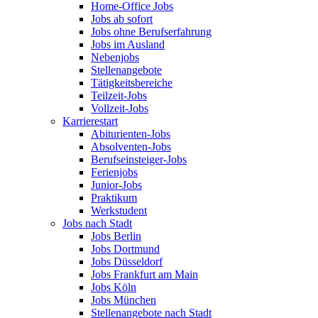
Home-Office Jobs
Jobs ab sofort
Jobs ohne Berufserfahrung
Jobs im Ausland
Nebenjobs
Stellenangebote
Tätigkeitsbereiche
Teilzeit-Jobs
Vollzeit-Jobs
Karrierestart
Abiturienten-Jobs
Absolventen-Jobs
Berufseinsteiger-Jobs
Ferienjobs
Junior-Jobs
Praktikum
Werkstudent
Jobs nach Stadt
Jobs Berlin
Jobs Dortmund
Jobs Düsseldorf
Jobs Frankfurt am Main
Jobs Köln
Jobs München
Stellenangebote nach Stadt