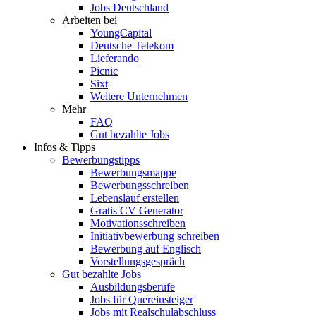
Jobs Deutschland
Arbeiten bei
YoungCapital
Deutsche Telekom
Lieferando
Picnic
Sixt
Weitere Unternehmen
Mehr
FAQ
Gut bezahlte Jobs
Infos & Tipps
Bewerbungstipps
Bewerbungsmappe
Bewerbungsschreiben
Lebenslauf erstellen
Gratis CV Generator
Motivationsschreiben
Initiativbewerbung schreiben
Bewerbung auf Englisch
Vorstellungsgespräch
Gut bezahlte Jobs
Ausbildungsberufe
Jobs für Quereinsteiger
Jobs mit Realschulabschluss