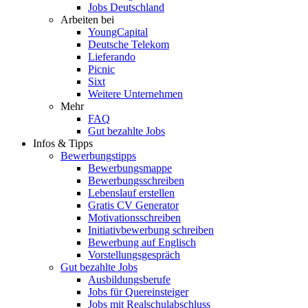
Jobs Deutschland
Arbeiten bei
YoungCapital
Deutsche Telekom
Lieferando
Picnic
Sixt
Weitere Unternehmen
Mehr
FAQ
Gut bezahlte Jobs
Infos & Tipps
Bewerbungstipps
Bewerbungsmappe
Bewerbungsschreiben
Lebenslauf erstellen
Gratis CV Generator
Motivationsschreiben
Initiativbewerbung schreiben
Bewerbung auf Englisch
Vorstellungsgespräch
Gut bezahlte Jobs
Ausbildungsberufe
Jobs für Quereinsteiger
Jobs mit Realschulabschluss