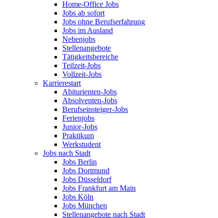
Home-Office Jobs
Jobs ab sofort
Jobs ohne Berufserfahrung
Jobs im Ausland
Nebenjobs
Stellenangebote
Tätigkeitsbereiche
Teilzeit-Jobs
Vollzeit-Jobs
Karrierestart
Abiturienten-Jobs
Absolventen-Jobs
Berufseinsteiger-Jobs
Ferienjobs
Junior-Jobs
Praktikum
Werkstudent
Jobs nach Stadt
Jobs Berlin
Jobs Dortmund
Jobs Düsseldorf
Jobs Frankfurt am Main
Jobs Köln
Jobs München
Stellenangebote nach Stadt