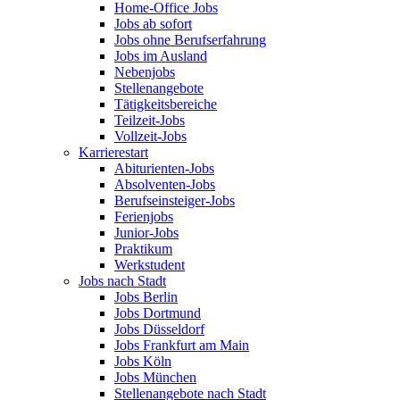
Home-Office Jobs
Jobs ab sofort
Jobs ohne Berufserfahrung
Jobs im Ausland
Nebenjobs
Stellenangebote
Tätigkeitsbereiche
Teilzeit-Jobs
Vollzeit-Jobs
Karrierestart
Abiturienten-Jobs
Absolventen-Jobs
Berufseinsteiger-Jobs
Ferienjobs
Junior-Jobs
Praktikum
Werkstudent
Jobs nach Stadt
Jobs Berlin
Jobs Dortmund
Jobs Düsseldorf
Jobs Frankfurt am Main
Jobs Köln
Jobs München
Stellenangebote nach Stadt