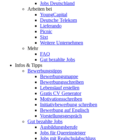
Jobs Deutschland
Arbeiten bei
YoungCapital
Deutsche Telekom
Lieferando
Picnic
Sixt
Weitere Unternehmen
Mehr
FAQ
Gut bezahlte Jobs
Infos & Tipps
Bewerbungstipps
Bewerbungsmappe
Bewerbungsschreiben
Lebenslauf erstellen
Gratis CV Generator
Motivationsschreiben
Initiativbewerbung schreiben
Bewerbung auf Englisch
Vorstellungsgespräch
Gut bezahlte Jobs
Ausbildungsberufe
Jobs für Quereinsteiger
Jobs mit Realschulabschluss