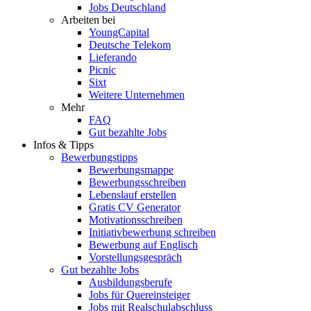
Jobs Deutschland
Arbeiten bei
YoungCapital
Deutsche Telekom
Lieferando
Picnic
Sixt
Weitere Unternehmen
Mehr
FAQ
Gut bezahlte Jobs
Infos & Tipps
Bewerbungstipps
Bewerbungsmappe
Bewerbungsschreiben
Lebenslauf erstellen
Gratis CV Generator
Motivationsschreiben
Initiativbewerbung schreiben
Bewerbung auf Englisch
Vorstellungsgespräch
Gut bezahlte Jobs
Ausbildungsberufe
Jobs für Quereinsteiger
Jobs mit Realschulabschluss