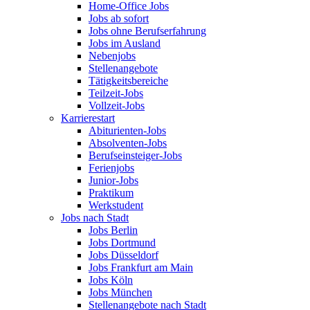
Home-Office Jobs
Jobs ab sofort
Jobs ohne Berufserfahrung
Jobs im Ausland
Nebenjobs
Stellenangebote
Tätigkeitsbereiche
Teilzeit-Jobs
Vollzeit-Jobs
Karrierestart
Abiturienten-Jobs
Absolventen-Jobs
Berufseinsteiger-Jobs
Ferienjobs
Junior-Jobs
Praktikum
Werkstudent
Jobs nach Stadt
Jobs Berlin
Jobs Dortmund
Jobs Düsseldorf
Jobs Frankfurt am Main
Jobs Köln
Jobs München
Stellenangebote nach Stadt