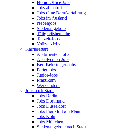
Home-Office Jobs
Jobs ab sofort
Jobs ohne Berufserfahrung
Jobs im Ausland
Nebenjobs
Stellenangebote
Tätigkeitsbereiche
Teilzeit-Jobs
Vollzeit-Jobs
Karrierestart
Abiturienten-Jobs
Absolventen-Jobs
Berufseinsteiger-Jobs
Ferienjobs
Junior-Jobs
Praktikum
Werkstudent
Jobs nach Stadt
Jobs Berlin
Jobs Dortmund
Jobs Düsseldorf
Jobs Frankfurt am Main
Jobs Köln
Jobs München
Stellenangebote nach Stadt