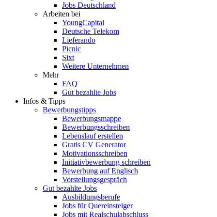
Jobs Deutschland
Arbeiten bei
YoungCapital
Deutsche Telekom
Lieferando
Picnic
Sixt
Weitere Unternehmen
Mehr
FAQ
Gut bezahlte Jobs
Infos & Tipps
Bewerbungstipps
Bewerbungsmappe
Bewerbungsschreiben
Lebenslauf erstellen
Gratis CV Generator
Motivationsschreiben
Initiativbewerbung schreiben
Bewerbung auf Englisch
Vorstellungsgespräch
Gut bezahlte Jobs
Ausbildungsberufe
Jobs für Quereinsteiger
Jobs mit Realschulabschluss