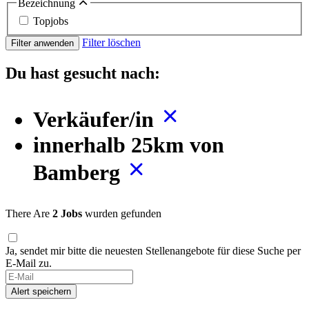
Bezeichnung
Topjobs
Filter löschen
Filter anwenden
Du hast gesucht nach:
Verkäufer/in
innerhalb 25km von
Bamberg
There Are
2 Jobs
wurden gefunden
Ja, sendet mir bitte die neuesten Stellenangebote für diese Suche per
E-Mail zu.
If
you
Alert speichern
are