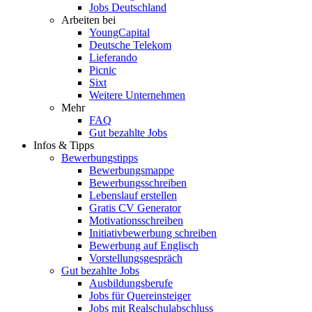
Jobs Deutschland
Arbeiten bei
YoungCapital
Deutsche Telekom
Lieferando
Picnic
Sixt
Weitere Unternehmen
Mehr
FAQ
Gut bezahlte Jobs
Infos & Tipps
Bewerbungstipps
Bewerbungsmappe
Bewerbungsschreiben
Lebenslauf erstellen
Gratis CV Generator
Motivationsschreiben
Initiativbewerbung schreiben
Bewerbung auf Englisch
Vorstellungsgespräch
Gut bezahlte Jobs
Ausbildungsberufe
Jobs für Quereinsteiger
Jobs mit Realschulabschluss