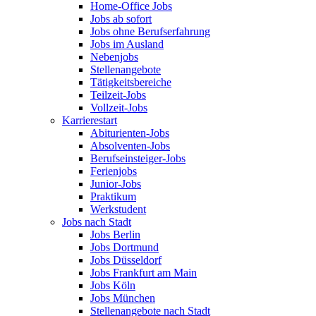
Home-Office Jobs
Jobs ab sofort
Jobs ohne Berufserfahrung
Jobs im Ausland
Nebenjobs
Stellenangebote
Tätigkeitsbereiche
Teilzeit-Jobs
Vollzeit-Jobs
Karrierestart
Abiturienten-Jobs
Absolventen-Jobs
Berufseinsteiger-Jobs
Ferienjobs
Junior-Jobs
Praktikum
Werkstudent
Jobs nach Stadt
Jobs Berlin
Jobs Dortmund
Jobs Düsseldorf
Jobs Frankfurt am Main
Jobs Köln
Jobs München
Stellenangebote nach Stadt