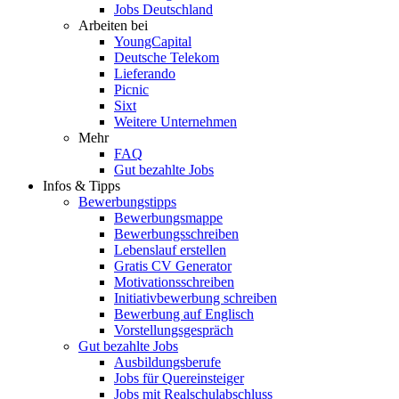
Jobs Deutschland
Arbeiten bei
YoungCapital
Deutsche Telekom
Lieferando
Picnic
Sixt
Weitere Unternehmen
Mehr
FAQ
Gut bezahlte Jobs
Infos & Tipps
Bewerbungstipps
Bewerbungsmappe
Bewerbungsschreiben
Lebenslauf erstellen
Gratis CV Generator
Motivationsschreiben
Initiativbewerbung schreiben
Bewerbung auf Englisch
Vorstellungsgespräch
Gut bezahlte Jobs
Ausbildungsberufe
Jobs für Quereinsteiger
Jobs mit Realschulabschluss