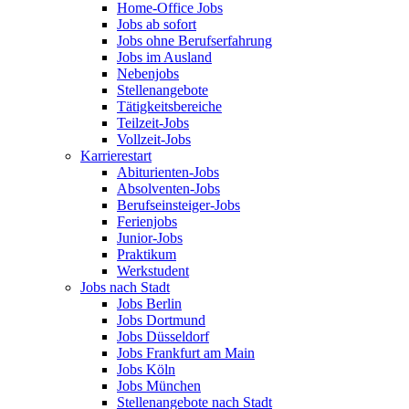
Home-Office Jobs
Jobs ab sofort
Jobs ohne Berufserfahrung
Jobs im Ausland
Nebenjobs
Stellenangebote
Tätigkeitsbereiche
Teilzeit-Jobs
Vollzeit-Jobs
Karrierestart
Abiturienten-Jobs
Absolventen-Jobs
Berufseinsteiger-Jobs
Ferienjobs
Junior-Jobs
Praktikum
Werkstudent
Jobs nach Stadt
Jobs Berlin
Jobs Dortmund
Jobs Düsseldorf
Jobs Frankfurt am Main
Jobs Köln
Jobs München
Stellenangebote nach Stadt