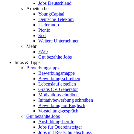
Jobs Deutschland
Arbeiten bei
YoungCapital
Deutsche Telekom
Lieferando
Picnic
Sixt
Weitere Unternehmen
Mehr
FAQ
Gut bezahlte Jobs
Infos & Tipps
Bewerbungstipps
Bewerbungsmappe
Bewerbungsschreiben
Lebenslauf erstellen
Gratis CV Generator
Motivationsschreiben
Initiativbewerbung schreiben
Bewerbung auf Englisch
Vorstellungsgespräch
Gut bezahlte Jobs
Ausbildungsberufe
Jobs für Quereinsteiger
Jobs mit Realschulabschluss