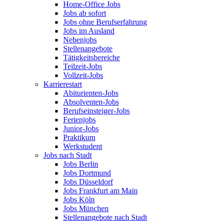
Home-Office Jobs
Jobs ab sofort
Jobs ohne Berufserfahrung
Jobs im Ausland
Nebenjobs
Stellenangebote
Tätigkeitsbereiche
Teilzeit-Jobs
Vollzeit-Jobs
Karrierestart
Abiturienten-Jobs
Absolventen-Jobs
Berufseinsteiger-Jobs
Ferienjobs
Junior-Jobs
Praktikum
Werkstudent
Jobs nach Stadt
Jobs Berlin
Jobs Dortmund
Jobs Düsseldorf
Jobs Frankfurt am Main
Jobs Köln
Jobs München
Stellenangebote nach Stadt