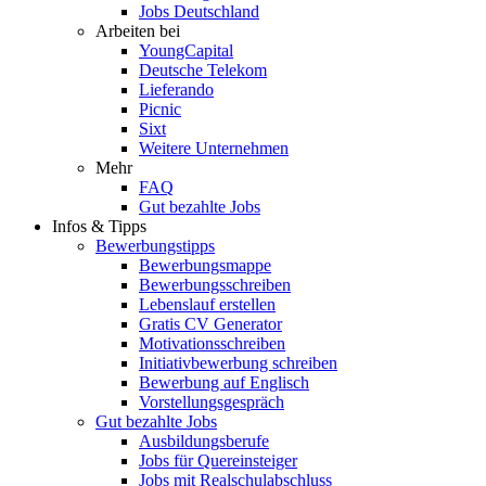
Jobs Deutschland
Arbeiten bei
YoungCapital
Deutsche Telekom
Lieferando
Picnic
Sixt
Weitere Unternehmen
Mehr
FAQ
Gut bezahlte Jobs
Infos & Tipps
Bewerbungstipps
Bewerbungsmappe
Bewerbungsschreiben
Lebenslauf erstellen
Gratis CV Generator
Motivationsschreiben
Initiativbewerbung schreiben
Bewerbung auf Englisch
Vorstellungsgespräch
Gut bezahlte Jobs
Ausbildungsberufe
Jobs für Quereinsteiger
Jobs mit Realschulabschluss