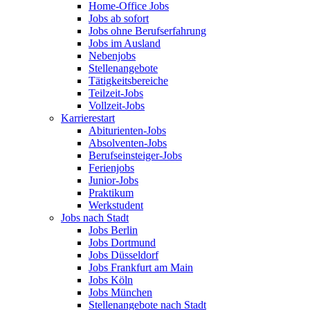
Home-Office Jobs
Jobs ab sofort
Jobs ohne Berufserfahrung
Jobs im Ausland
Nebenjobs
Stellenangebote
Tätigkeitsbereiche
Teilzeit-Jobs
Vollzeit-Jobs
Karrierestart
Abiturienten-Jobs
Absolventen-Jobs
Berufseinsteiger-Jobs
Ferienjobs
Junior-Jobs
Praktikum
Werkstudent
Jobs nach Stadt
Jobs Berlin
Jobs Dortmund
Jobs Düsseldorf
Jobs Frankfurt am Main
Jobs Köln
Jobs München
Stellenangebote nach Stadt