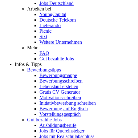
Jobs Deutschland
Arbeiten bei
YoungCapital
Deutsche Telekom
Lieferando
Picnic
Sixt
Weitere Unternehmen
Mehr
FAQ
Gut bezahlte Jobs
Infos & Tipps
Bewerbungstipps
Bewerbungsmappe
Bewerbungsschreiben
Lebenslauf erstellen
Gratis CV Generator
Motivationsschreiben
Initiativbewerbung schreiben
Bewerbung auf Englisch
Vorstellungsgespräch
Gut bezahlte Jobs
Ausbildungsberufe
Jobs für Quereinsteiger
Jobs mit Realschulabschluss