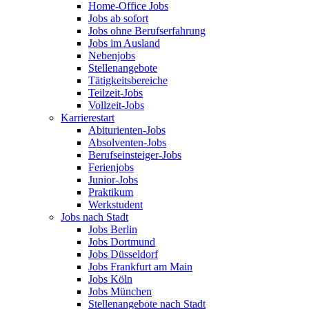
Home-Office Jobs
Jobs ab sofort
Jobs ohne Berufserfahrung
Jobs im Ausland
Nebenjobs
Stellenangebote
Tätigkeitsbereiche
Teilzeit-Jobs
Vollzeit-Jobs
Karrierestart
Abiturienten-Jobs
Absolventen-Jobs
Berufseinsteiger-Jobs
Ferienjobs
Junior-Jobs
Praktikum
Werkstudent
Jobs nach Stadt
Jobs Berlin
Jobs Dortmund
Jobs Düsseldorf
Jobs Frankfurt am Main
Jobs Köln
Jobs München
Stellenangebote nach Stadt