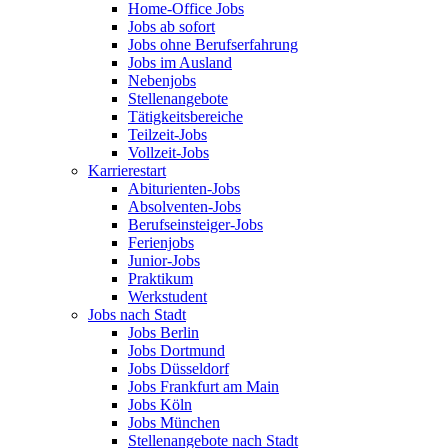
Home-Office Jobs
Jobs ab sofort
Jobs ohne Berufserfahrung
Jobs im Ausland
Nebenjobs
Stellenangebote
Tätigkeitsbereiche
Teilzeit-Jobs
Vollzeit-Jobs
Karrierestart
Abiturienten-Jobs
Absolventen-Jobs
Berufseinsteiger-Jobs
Ferienjobs
Junior-Jobs
Praktikum
Werkstudent
Jobs nach Stadt
Jobs Berlin
Jobs Dortmund
Jobs Düsseldorf
Jobs Frankfurt am Main
Jobs Köln
Jobs München
Stellenangebote nach Stadt