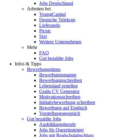
Jobs Deutschland
Arbeiten bei
YoungCapital
Deutsche Telekom
Lieferando
Picnic
Sixt
Weitere Unternehmen
Mehr
FAQ
Gut bezahlte Jobs
Infos & Tipps
Bewerbungstipps
Bewerbungsmappe
Bewerbungsschreiben
Lebenslauf erstellen
Gratis CV Generator
Motivationsschreiben
Initiativbewerbung schreiben
Bewerbung auf Englisch
Vorstellungsgespräch
Gut bezahlte Jobs
Ausbildungsberufe
Jobs für Quereinsteiger
Jobs mit Realschulabschluss