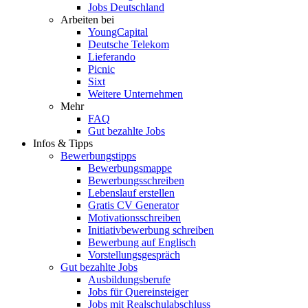
Jobs Deutschland
Arbeiten bei
YoungCapital
Deutsche Telekom
Lieferando
Picnic
Sixt
Weitere Unternehmen
Mehr
FAQ
Gut bezahlte Jobs
Infos & Tipps
Bewerbungstipps
Bewerbungsmappe
Bewerbungsschreiben
Lebenslauf erstellen
Gratis CV Generator
Motivationsschreiben
Initiativbewerbung schreiben
Bewerbung auf Englisch
Vorstellungsgespräch
Gut bezahlte Jobs
Ausbildungsberufe
Jobs für Quereinsteiger
Jobs mit Realschulabschluss