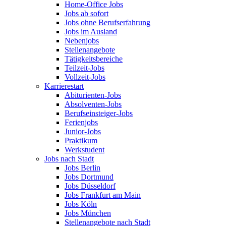
Home-Office Jobs
Jobs ab sofort
Jobs ohne Berufserfahrung
Jobs im Ausland
Nebenjobs
Stellenangebote
Tätigkeitsbereiche
Teilzeit-Jobs
Vollzeit-Jobs
Karrierestart
Abiturienten-Jobs
Absolventen-Jobs
Berufseinsteiger-Jobs
Ferienjobs
Junior-Jobs
Praktikum
Werkstudent
Jobs nach Stadt
Jobs Berlin
Jobs Dortmund
Jobs Düsseldorf
Jobs Frankfurt am Main
Jobs Köln
Jobs München
Stellenangebote nach Stadt