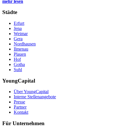
mehr lesen
Städte
Erfurt
Jena
Weimar
Gera
Nordhausen
Ilmenau
Plauen
Hof
Gotha
Suhl
YoungCapital
Über YoungCapital
Interne Stellenangebote
Presse
Partner
Kontakt
Für Unternehmen