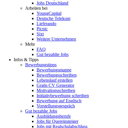
Jobs Deutschland
Arbeiten bei
YoungCapital
Deutsche Telekom
Lieferando
Picnic
Sixt
Weitere Unternehmen
Mehr
FAQ
Gut bezahlte Jobs
Infos & Tipps
Bewerbungstipps
Bewerbungsmappe
Bewerbungsschreiben
Lebenslauf erstellen
Gratis CV Generator
Motivationsschreiben
Initiativbewerbung schreiben
Bewerbung auf Englisch
Vorstellungsgespräch
Gut bezahlte Jobs
Ausbildungsberufe
Jobs für Quereinsteiger
Jobs mit Realschulabschluss