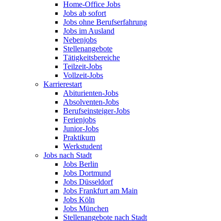
Home-Office Jobs
Jobs ab sofort
Jobs ohne Berufserfahrung
Jobs im Ausland
Nebenjobs
Stellenangebote
Tätigkeitsbereiche
Teilzeit-Jobs
Vollzeit-Jobs
Karrierestart
Abiturienten-Jobs
Absolventen-Jobs
Berufseinsteiger-Jobs
Ferienjobs
Junior-Jobs
Praktikum
Werkstudent
Jobs nach Stadt
Jobs Berlin
Jobs Dortmund
Jobs Düsseldorf
Jobs Frankfurt am Main
Jobs Köln
Jobs München
Stellenangebote nach Stadt