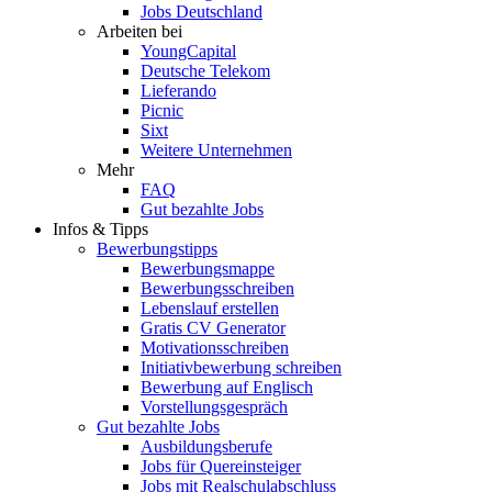
Jobs Deutschland
Arbeiten bei
YoungCapital
Deutsche Telekom
Lieferando
Picnic
Sixt
Weitere Unternehmen
Mehr
FAQ
Gut bezahlte Jobs
Infos & Tipps
Bewerbungstipps
Bewerbungsmappe
Bewerbungsschreiben
Lebenslauf erstellen
Gratis CV Generator
Motivationsschreiben
Initiativbewerbung schreiben
Bewerbung auf Englisch
Vorstellungsgespräch
Gut bezahlte Jobs
Ausbildungsberufe
Jobs für Quereinsteiger
Jobs mit Realschulabschluss