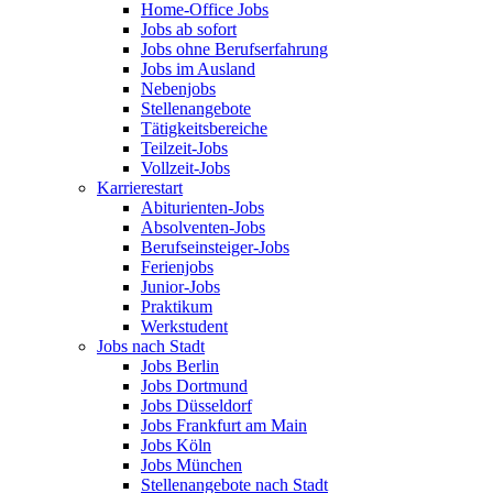
Home-Office Jobs
Jobs ab sofort
Jobs ohne Berufserfahrung
Jobs im Ausland
Nebenjobs
Stellenangebote
Tätigkeitsbereiche
Teilzeit-Jobs
Vollzeit-Jobs
Karrierestart
Abiturienten-Jobs
Absolventen-Jobs
Berufseinsteiger-Jobs
Ferienjobs
Junior-Jobs
Praktikum
Werkstudent
Jobs nach Stadt
Jobs Berlin
Jobs Dortmund
Jobs Düsseldorf
Jobs Frankfurt am Main
Jobs Köln
Jobs München
Stellenangebote nach Stadt