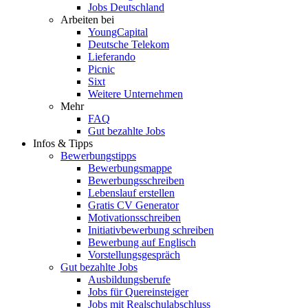
Jobs Deutschland
Arbeiten bei
YoungCapital
Deutsche Telekom
Lieferando
Picnic
Sixt
Weitere Unternehmen
Mehr
FAQ
Gut bezahlte Jobs
Infos & Tipps
Bewerbungstipps
Bewerbungsmappe
Bewerbungsschreiben
Lebenslauf erstellen
Gratis CV Generator
Motivationsschreiben
Initiativbewerbung schreiben
Bewerbung auf Englisch
Vorstellungsgespräch
Gut bezahlte Jobs
Ausbildungsberufe
Jobs für Quereinsteiger
Jobs mit Realschulabschluss