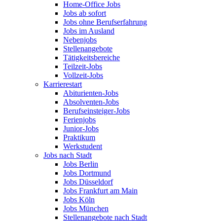
Home-Office Jobs
Jobs ab sofort
Jobs ohne Berufserfahrung
Jobs im Ausland
Nebenjobs
Stellenangebote
Tätigkeitsbereiche
Teilzeit-Jobs
Vollzeit-Jobs
Karrierestart
Abiturienten-Jobs
Absolventen-Jobs
Berufseinsteiger-Jobs
Ferienjobs
Junior-Jobs
Praktikum
Werkstudent
Jobs nach Stadt
Jobs Berlin
Jobs Dortmund
Jobs Düsseldorf
Jobs Frankfurt am Main
Jobs Köln
Jobs München
Stellenangebote nach Stadt