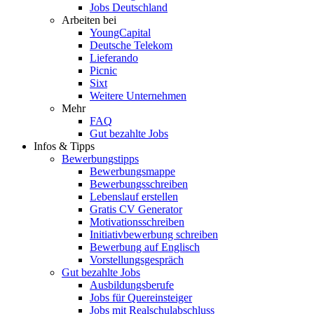
Jobs Deutschland
Arbeiten bei
YoungCapital
Deutsche Telekom
Lieferando
Picnic
Sixt
Weitere Unternehmen
Mehr
FAQ
Gut bezahlte Jobs
Infos & Tipps
Bewerbungstipps
Bewerbungsmappe
Bewerbungsschreiben
Lebenslauf erstellen
Gratis CV Generator
Motivationsschreiben
Initiativbewerbung schreiben
Bewerbung auf Englisch
Vorstellungsgespräch
Gut bezahlte Jobs
Ausbildungsberufe
Jobs für Quereinsteiger
Jobs mit Realschulabschluss