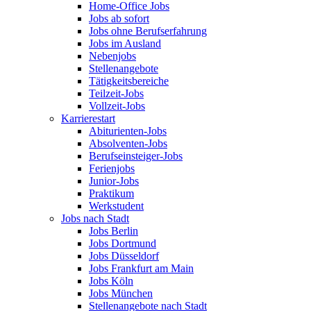
Home-Office Jobs
Jobs ab sofort
Jobs ohne Berufserfahrung
Jobs im Ausland
Nebenjobs
Stellenangebote
Tätigkeitsbereiche
Teilzeit-Jobs
Vollzeit-Jobs
Karrierestart
Abiturienten-Jobs
Absolventen-Jobs
Berufseinsteiger-Jobs
Ferienjobs
Junior-Jobs
Praktikum
Werkstudent
Jobs nach Stadt
Jobs Berlin
Jobs Dortmund
Jobs Düsseldorf
Jobs Frankfurt am Main
Jobs Köln
Jobs München
Stellenangebote nach Stadt