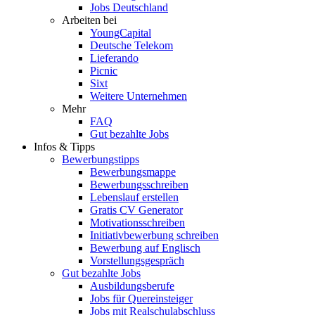
Jobs Deutschland
Arbeiten bei
YoungCapital
Deutsche Telekom
Lieferando
Picnic
Sixt
Weitere Unternehmen
Mehr
FAQ
Gut bezahlte Jobs
Infos & Tipps
Bewerbungstipps
Bewerbungsmappe
Bewerbungsschreiben
Lebenslauf erstellen
Gratis CV Generator
Motivationsschreiben
Initiativbewerbung schreiben
Bewerbung auf Englisch
Vorstellungsgespräch
Gut bezahlte Jobs
Ausbildungsberufe
Jobs für Quereinsteiger
Jobs mit Realschulabschluss