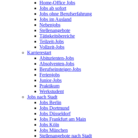
Home-Office Jobs
Jobs ab sofort
Jobs ohne Berufserfahrung
Jobs im Ausland
Nebenjobs
Stellenangebote
Tätigkeitsbereiche
Teilzeit-Jobs
Vollzeit-Jobs
Karrierestart
Abiturienten-Jobs
Absolventen-Jobs
Berufseinsteiger-Jobs
Ferienjobs
Junior-Jobs
Praktikum
Werkstudent
Jobs nach Stadt
Jobs Berlin
Jobs Dortmund
Jobs Düsseldorf
Jobs Frankfurt am Main
Jobs Köln
Jobs München
Stellenangebote nach Stadt