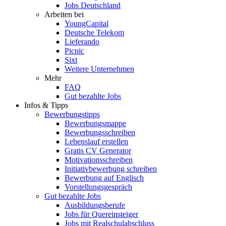
Jobs Deutschland
Arbeiten bei
YoungCapital
Deutsche Telekom
Lieferando
Picnic
Sixt
Weitere Unternehmen
Mehr
FAQ
Gut bezahlte Jobs
Infos & Tipps
Bewerbungstipps
Bewerbungsmappe
Bewerbungsschreiben
Lebenslauf erstellen
Gratis CV Generator
Motivationsschreiben
Initiativbewerbung schreiben
Bewerbung auf Englisch
Vorstellungsgespräch
Gut bezahlte Jobs
Ausbildungsberufe
Jobs für Quereinsteiger
Jobs mit Realschulabschluss