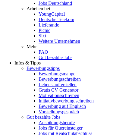
Jobs Deutschland
Arbeiten bei
YoungCapital
Deutsche Telekom
Lieferando
Picnic
Sixt
Weitere Unternehmen
Mehr
FAQ
Gut bezahlte Jobs
Infos & Tipps
Bewerbungstipps
Bewerbungsmappe
Bewerbungsschreiben
Lebenslauf erstellen
Gratis CV Generator
Motivationsschreiben
Initiativbewerbung schreiben
Bewerbung auf Englisch
Vorstellungsgespräch
Gut bezahlte Jobs
Ausbildungsberufe
Jobs für Quereinsteiger
Jobs mit Realschulabschluss