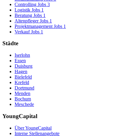
Controlling Jobs
3
Logistik Jobs
1
Beratung Jobs
1
Altenpfleger Jobs
1
Projektmanagement Jobs
1
Verkauf Jobs
1
Städte
Iserlohn
Essen
Duisburg
Hagen
Bielefeld
Krefeld
Dortmund
Menden
Bochum
Meschede
YoungCapital
Über YoungCapital
Interne Stellenangebote