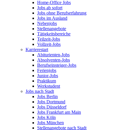
Home-Office Jobs
Jobs ab sofort
Jobs ohne Berufserfahrung
Jobs im Ausland
Nebenjobs
Stellenangebote
Tätigkeitsbereiche
Teilzeit-Jobs
Vollzeit-Jobs
Karrierestart
Abiturienten-Jobs
Absolventen-Jobs
Berufseinsteiger-Jobs
Ferienjobs
Junior-Jobs
Praktikum
Werkstudent
Jobs nach Stadt
Jobs Berlin
Jobs Dortmund
Jobs Düsseldorf
Jobs Frankfurt am Main
Jobs Köln
Jobs München
Stellenangebote nach Stadt