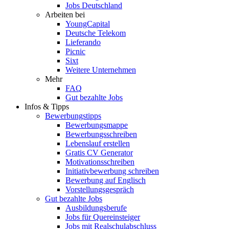
Jobs Deutschland
Arbeiten bei
YoungCapital
Deutsche Telekom
Lieferando
Picnic
Sixt
Weitere Unternehmen
Mehr
FAQ
Gut bezahlte Jobs
Infos & Tipps
Bewerbungstipps
Bewerbungsmappe
Bewerbungsschreiben
Lebenslauf erstellen
Gratis CV Generator
Motivationsschreiben
Initiativbewerbung schreiben
Bewerbung auf Englisch
Vorstellungsgespräch
Gut bezahlte Jobs
Ausbildungsberufe
Jobs für Quereinsteiger
Jobs mit Realschulabschluss