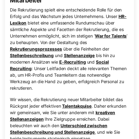
Mitarbeiter
Die Rekrutierung spielt eine entscheidende Rolle für den
Erfolg und das Wachstum jedes Unternehmens. Unser
HR-
Lexikon
bietet eine umfassende Rundumschau über
sämtliche Aspekte und Facetten der Rekrutierung, die es
Unternehmen ermöglicht, sich im stetigen ‘
War for Talents
’
zu behaupten. Von der Gestaltung des
Rekrutierungsprozesses
über die Feinheiten der
Stellenbeschreibung
und
Stellenanzeige
bis hin zu
modernen Ansätzen wie
E-Recruiting
und
Social
Recruiting
: Unser Leitfaden deckt alle relevanten Themen
ab, um HR-Profis und Teamleitern das notwendige
Werkzeug an die Hand zu geben, erfolgreich Personal zu
rekrutieren.
Wir wissen, die Rekrutierung neuer Mitarbeiter bildet das
Rückgrat jeder effektiven
Talentakquise
. Daher erkunden
wir gemeinsam, wie Sie unter anderem mit
kreativen
Stellenanzeigen
Ihre Zielgruppe erreichen. Dabei
beleuchten wir auch den
Unterschied zwischen
Stellenbeschreibung und Stellenanzeige
, und wie Sie
beide Instrumente strategisch einsetzen.