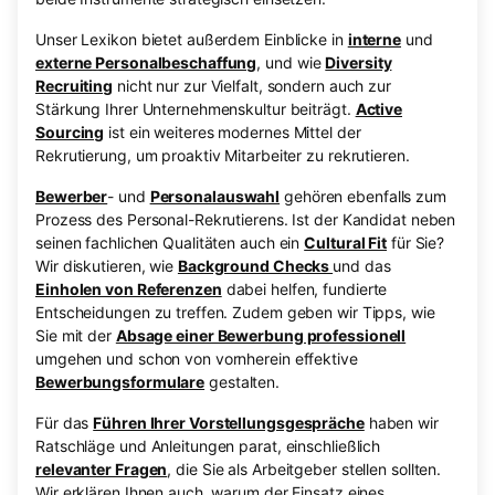
Unser Lexikon bietet außerdem Einblicke in
interne
und
externe Personalbeschaffung
, und wie
Diversity
Recruiting
nicht nur zur Vielfalt, sondern auch zur
Stärkung Ihrer Unternehmenskultur beiträgt.
Active
Sourcing
ist ein weiteres modernes Mittel der
Rekrutierung, um proaktiv Mitarbeiter zu rekrutieren.
Bewerber
- und
Personalauswahl
gehören ebenfalls zum
Prozess des Personal-Rekrutierens. Ist der Kandidat neben
seinen fachlichen Qualitäten auch ein
Cultural Fit
für Sie?
Wir diskutieren, wie
Background Checks
und das
Einholen von Referenzen
dabei helfen, fundierte
Entscheidungen zu treffen. Zudem geben wir Tipps, wie
Sie mit der
Absage einer Bewerbung professionell
umgehen und schon von vornherein effektive
Bewerbungsformulare
gestalten.
Für das
Führen Ihrer Vorstellungsgespräche
haben wir
Ratschläge und Anleitungen parat, einschließlich
relevanter Fragen
, die Sie als Arbeitgeber stellen sollten.
Wir erklären Ihnen auch, warum der Einsatz eines