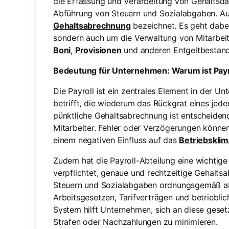
die Erfassung und Verarbeitung von Gehaltsda
Abführung von Steuern und Sozialabgaben. Auf
Gehaltsabrechnung
bezeichnet. Es geht dabei
sondern auch um die Verwaltung von Mitarbeit
Boni
,
Provisionen
und anderen Entgeltbestand
Bedeutung für Unternehmen: Warum ist Payro
Die Payroll ist ein zentrales Element in der U
betrifft, die wiederum das Rückgrat eines jed
pünktliche Gehaltsabrechnung ist entscheiden
Mitarbeiter. Fehler oder Verzögerungen könne
einem negativen Einfluss auf das
Betriebsklim
Zudem hat die Payroll-Abteilung eine wichtig
verpflichtet, genaue und rechtzeitige Gehaltsa
Steuern und Sozialabgaben ordnungsgemäß abz
Arbeitsgesetzen, Tarifverträgen und betrieblic
System hilft Unternehmen, sich an diese geset
Strafen oder Nachzahlungen zu minimieren.