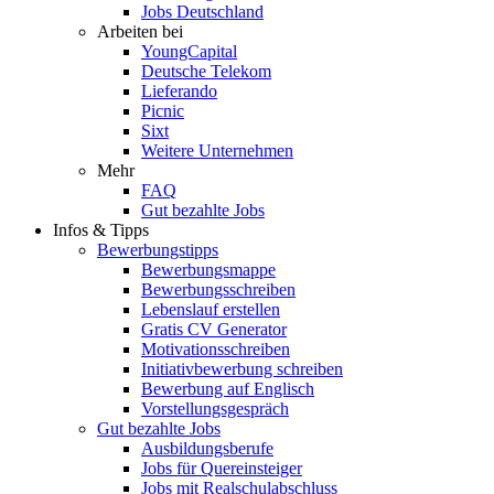
Jobs Deutschland
Arbeiten bei
YoungCapital
Deutsche Telekom
Lieferando
Picnic
Sixt
Weitere Unternehmen
Mehr
FAQ
Gut bezahlte Jobs
Infos & Tipps
Bewerbungstipps
Bewerbungsmappe
Bewerbungsschreiben
Lebenslauf erstellen
Gratis CV Generator
Motivationsschreiben
Initiativbewerbung schreiben
Bewerbung auf Englisch
Vorstellungsgespräch
Gut bezahlte Jobs
Ausbildungsberufe
Jobs für Quereinsteiger
Jobs mit Realschulabschluss