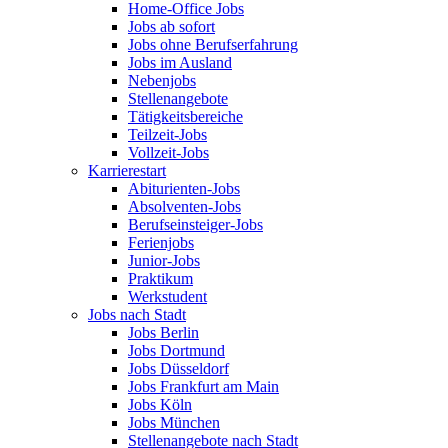
Home-Office Jobs
Jobs ab sofort
Jobs ohne Berufserfahrung
Jobs im Ausland
Nebenjobs
Stellenangebote
Tätigkeitsbereiche
Teilzeit-Jobs
Vollzeit-Jobs
Karrierestart
Abiturienten-Jobs
Absolventen-Jobs
Berufseinsteiger-Jobs
Ferienjobs
Junior-Jobs
Praktikum
Werkstudent
Jobs nach Stadt
Jobs Berlin
Jobs Dortmund
Jobs Düsseldorf
Jobs Frankfurt am Main
Jobs Köln
Jobs München
Stellenangebote nach Stadt