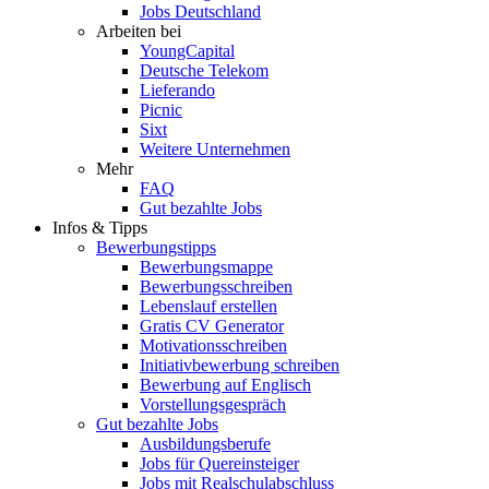
Jobs Deutschland
Arbeiten bei
YoungCapital
Deutsche Telekom
Lieferando
Picnic
Sixt
Weitere Unternehmen
Mehr
FAQ
Gut bezahlte Jobs
Infos & Tipps
Bewerbungstipps
Bewerbungsmappe
Bewerbungsschreiben
Lebenslauf erstellen
Gratis CV Generator
Motivationsschreiben
Initiativbewerbung schreiben
Bewerbung auf Englisch
Vorstellungsgespräch
Gut bezahlte Jobs
Ausbildungsberufe
Jobs für Quereinsteiger
Jobs mit Realschulabschluss