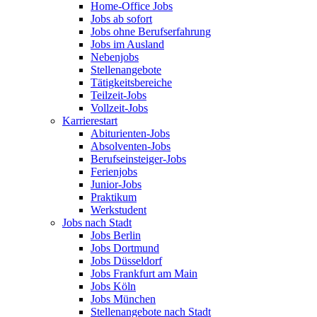
Home-Office Jobs
Jobs ab sofort
Jobs ohne Berufserfahrung
Jobs im Ausland
Nebenjobs
Stellenangebote
Tätigkeitsbereiche
Teilzeit-Jobs
Vollzeit-Jobs
Karrierestart
Abiturienten-Jobs
Absolventen-Jobs
Berufseinsteiger-Jobs
Ferienjobs
Junior-Jobs
Praktikum
Werkstudent
Jobs nach Stadt
Jobs Berlin
Jobs Dortmund
Jobs Düsseldorf
Jobs Frankfurt am Main
Jobs Köln
Jobs München
Stellenangebote nach Stadt