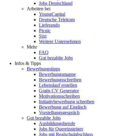
Jobs Deutschland
Arbeiten bei
YoungCapital
Deutsche Telekom
Lieferando
Picnic
Sixt
Weitere Unternehmen
Mehr
FAQ
Gut bezahlte Jobs
Infos & Tipps
Bewerbungstipps
Bewerbungsmappe
Bewerbungsschreiben
Lebenslauf erstellen
Gratis CV Generator
Motivationsschreiben
Initiativbewerbung schreiben
Bewerbung auf Englisch
Vorstellungsgespräch
Gut bezahlte Jobs
Ausbildungsberufe
Jobs für Quereinsteiger
Jobs mit Realschulabschluss