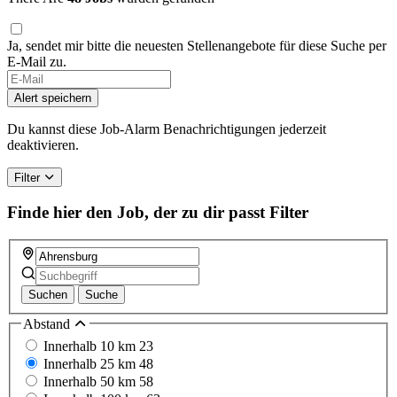
Ja, sendet mir bitte die neuesten Stellenangebote für diese Suche per
E-Mail zu.
If
you
Alert speichern
are
a
Du kannst diese Job-Alarm Benachrichtigungen jederzeit
human,
deaktivieren.
ignore
this
Filter
field
Finde hier den Job, der zu dir passt
Filter
Suchen
Suche
Abstand
Innerhalb 10 km
23
Innerhalb 25 km
48
Innerhalb 50 km
58