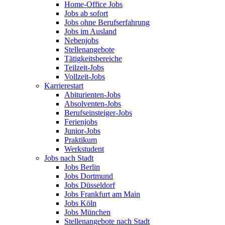
Home-Office Jobs
Jobs ab sofort
Jobs ohne Berufserfahrung
Jobs im Ausland
Nebenjobs
Stellenangebote
Tätigkeitsbereiche
Teilzeit-Jobs
Vollzeit-Jobs
Karrierestart
Abiturienten-Jobs
Absolventen-Jobs
Berufseinsteiger-Jobs
Ferienjobs
Junior-Jobs
Praktikum
Werkstudent
Jobs nach Stadt
Jobs Berlin
Jobs Dortmund
Jobs Düsseldorf
Jobs Frankfurt am Main
Jobs Köln
Jobs München
Stellenangebote nach Stadt