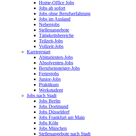
Home-Office Jobs
Jobs ab sofort
Jobs ohne Berufserfahrung
Jobs im Ausland
Nebenjobs
Stellenangebote
Tätigkeitsbereiche
Teilzeit-Jobs
Vollzeit-Jobs
Karrierestart
Abiturienten-Jobs
Absolventen-Jobs
Berufseinsteiger-Jobs
Ferienjobs
Junior-Jobs
Praktikum
Werkstudent
Jobs nach Stadt
Jobs Berlin
Jobs Dortmund
Jobs Düsseldorf
Jobs Frankfurt am Main
Jobs Köln
Jobs München
Stellenangebote nach Stadt