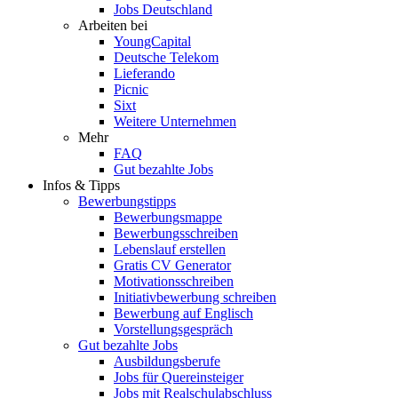
Jobs Deutschland
Arbeiten bei
YoungCapital
Deutsche Telekom
Lieferando
Picnic
Sixt
Weitere Unternehmen
Mehr
FAQ
Gut bezahlte Jobs
Infos & Tipps
Bewerbungstipps
Bewerbungsmappe
Bewerbungsschreiben
Lebenslauf erstellen
Gratis CV Generator
Motivationsschreiben
Initiativbewerbung schreiben
Bewerbung auf Englisch
Vorstellungsgespräch
Gut bezahlte Jobs
Ausbildungsberufe
Jobs für Quereinsteiger
Jobs mit Realschulabschluss