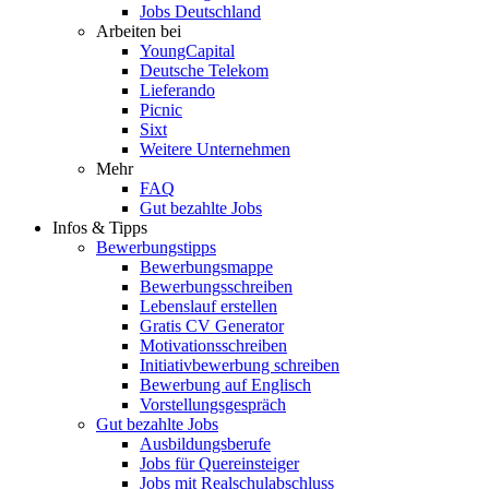
Jobs Deutschland
Arbeiten bei
YoungCapital
Deutsche Telekom
Lieferando
Picnic
Sixt
Weitere Unternehmen
Mehr
FAQ
Gut bezahlte Jobs
Infos & Tipps
Bewerbungstipps
Bewerbungsmappe
Bewerbungsschreiben
Lebenslauf erstellen
Gratis CV Generator
Motivationsschreiben
Initiativbewerbung schreiben
Bewerbung auf Englisch
Vorstellungsgespräch
Gut bezahlte Jobs
Ausbildungsberufe
Jobs für Quereinsteiger
Jobs mit Realschulabschluss