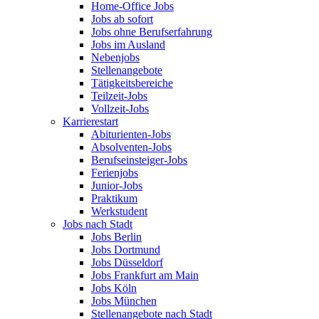
Home-Office Jobs
Jobs ab sofort
Jobs ohne Berufserfahrung
Jobs im Ausland
Nebenjobs
Stellenangebote
Tätigkeitsbereiche
Teilzeit-Jobs
Vollzeit-Jobs
Karrierestart
Abiturienten-Jobs
Absolventen-Jobs
Berufseinsteiger-Jobs
Ferienjobs
Junior-Jobs
Praktikum
Werkstudent
Jobs nach Stadt
Jobs Berlin
Jobs Dortmund
Jobs Düsseldorf
Jobs Frankfurt am Main
Jobs Köln
Jobs München
Stellenangebote nach Stadt