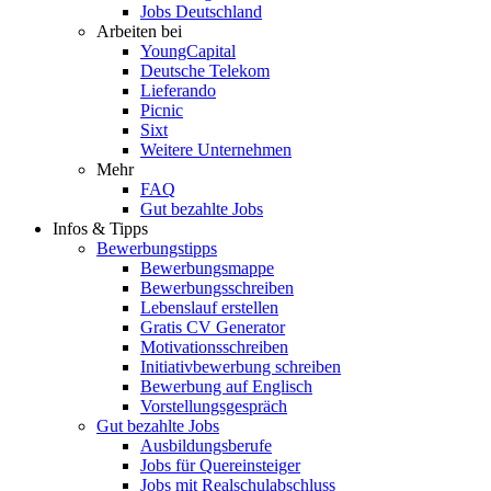
Jobs Deutschland
Arbeiten bei
YoungCapital
Deutsche Telekom
Lieferando
Picnic
Sixt
Weitere Unternehmen
Mehr
FAQ
Gut bezahlte Jobs
Infos & Tipps
Bewerbungstipps
Bewerbungsmappe
Bewerbungsschreiben
Lebenslauf erstellen
Gratis CV Generator
Motivationsschreiben
Initiativbewerbung schreiben
Bewerbung auf Englisch
Vorstellungsgespräch
Gut bezahlte Jobs
Ausbildungsberufe
Jobs für Quereinsteiger
Jobs mit Realschulabschluss