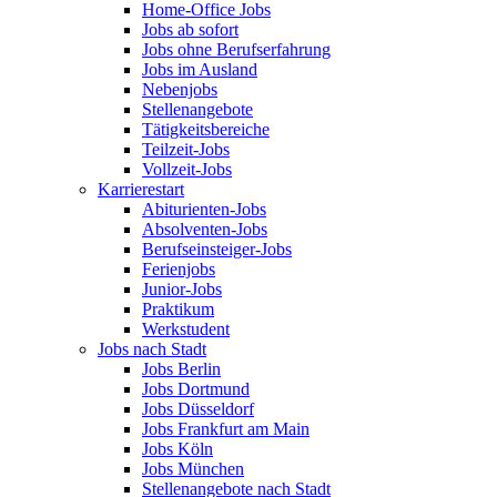
Home-Office Jobs
Jobs ab sofort
Jobs ohne Berufserfahrung
Jobs im Ausland
Nebenjobs
Stellenangebote
Tätigkeitsbereiche
Teilzeit-Jobs
Vollzeit-Jobs
Karrierestart
Abiturienten-Jobs
Absolventen-Jobs
Berufseinsteiger-Jobs
Ferienjobs
Junior-Jobs
Praktikum
Werkstudent
Jobs nach Stadt
Jobs Berlin
Jobs Dortmund
Jobs Düsseldorf
Jobs Frankfurt am Main
Jobs Köln
Jobs München
Stellenangebote nach Stadt