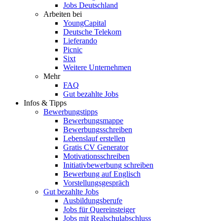
Jobs Deutschland
Arbeiten bei
YoungCapital
Deutsche Telekom
Lieferando
Picnic
Sixt
Weitere Unternehmen
Mehr
FAQ
Gut bezahlte Jobs
Infos & Tipps
Bewerbungstipps
Bewerbungsmappe
Bewerbungsschreiben
Lebenslauf erstellen
Gratis CV Generator
Motivationsschreiben
Initiativbewerbung schreiben
Bewerbung auf Englisch
Vorstellungsgespräch
Gut bezahlte Jobs
Ausbildungsberufe
Jobs für Quereinsteiger
Jobs mit Realschulabschluss