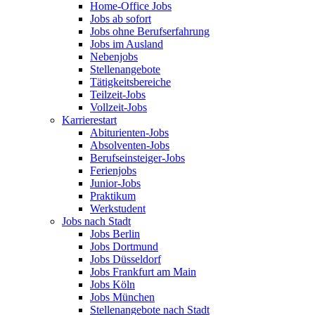
Home-Office Jobs
Jobs ab sofort
Jobs ohne Berufserfahrung
Jobs im Ausland
Nebenjobs
Stellenangebote
Tätigkeitsbereiche
Teilzeit-Jobs
Vollzeit-Jobs
Karrierestart
Abiturienten-Jobs
Absolventen-Jobs
Berufseinsteiger-Jobs
Ferienjobs
Junior-Jobs
Praktikum
Werkstudent
Jobs nach Stadt
Jobs Berlin
Jobs Dortmund
Jobs Düsseldorf
Jobs Frankfurt am Main
Jobs Köln
Jobs München
Stellenangebote nach Stadt