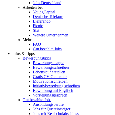
Jobs Deutschland
Arbeiten bei
YoungCapital
Deutsche Telekom
Lieferando
Picnic
Sixt
Weitere Unternehmen
Mehr
FAQ
Gut bezahlte Jobs
Infos & Tipps
Bewerbungstipps
Bewerbungsmappe
Bewerbungsschreiben
Lebenslauf erstellen
Gratis CV Generator
Motivationsschreiben
Initiativbewerbung schreiben
Bewerbung auf Englisch
Vorstellungsgespräch
Gut bezahlte Jobs
Ausbildungsberufe
Jobs für Quereinsteiger
Jobs mit Realschulabschluss