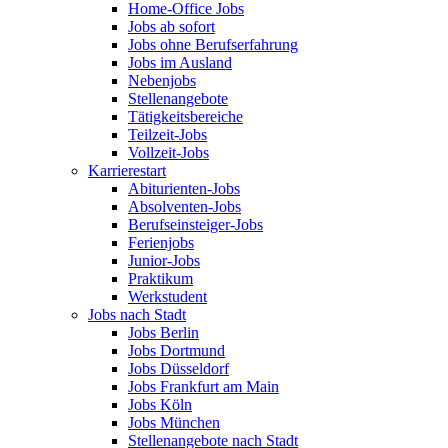
Home-Office Jobs
Jobs ab sofort
Jobs ohne Berufserfahrung
Jobs im Ausland
Nebenjobs
Stellenangebote
Tätigkeitsbereiche
Teilzeit-Jobs
Vollzeit-Jobs
Karrierestart
Abiturienten-Jobs
Absolventen-Jobs
Berufseinsteiger-Jobs
Ferienjobs
Junior-Jobs
Praktikum
Werkstudent
Jobs nach Stadt
Jobs Berlin
Jobs Dortmund
Jobs Düsseldorf
Jobs Frankfurt am Main
Jobs Köln
Jobs München
Stellenangebote nach Stadt