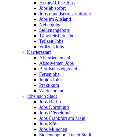
Home-Office Jobs
Jobs ab sofort
Jobs ohne Berufserfahrung
Jobs im Ausland
Nebenjobs
Stellenangebote
Tätigkeitsbereiche
Teilzeit-Jobs
Vollzeit-Jobs
Karrierestart
Abiturienten-Jobs
Absolventen-Jobs
Berufseinsteiger-Jobs
Ferienjobs
Junior-Jobs
Praktikum
Werkstudent
Jobs nach Stadt
Jobs Berlin
Jobs Dortmund
Jobs Düsseldorf
Jobs Frankfurt am Main
Jobs Köln
Jobs München
Stellenangebote nach Stadt