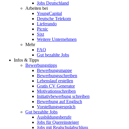
Jobs Deutschland
Arbeiten bei
YoungCapital
Deutsche Telekom
Lieferando
Picnic
Sixt
Weitere Unternehmen
Mehr
FAQ
Gut bezahlte Jobs
Infos & Tipps
Bewerbungstipps
Bewerbungsmappe
Bewerbungsschreiben
Lebenslauf erstellen
Gratis CV Generator
Motivationsschreiben
Initiativbewerbung schreiben
Bewerbung auf Englisch
Vorstellungsgespräch
Gut bezahlte Jobs
Ausbildungsberufe
Jobs für Quereinsteiger
Jobs mit Realschulabschluss