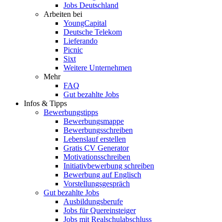
Jobs Deutschland
Arbeiten bei
YoungCapital
Deutsche Telekom
Lieferando
Picnic
Sixt
Weitere Unternehmen
Mehr
FAQ
Gut bezahlte Jobs
Infos & Tipps
Bewerbungstipps
Bewerbungsmappe
Bewerbungsschreiben
Lebenslauf erstellen
Gratis CV Generator
Motivationsschreiben
Initiativbewerbung schreiben
Bewerbung auf Englisch
Vorstellungsgespräch
Gut bezahlte Jobs
Ausbildungsberufe
Jobs für Quereinsteiger
Jobs mit Realschulabschluss