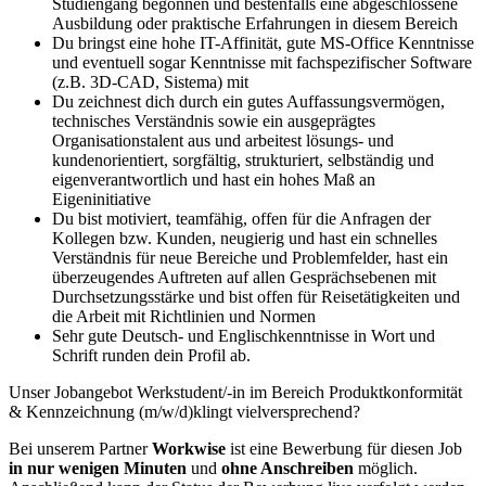
Studiengang begonnen und bestenfalls eine abgeschlossene
Ausbildung oder praktische Erfahrungen in diesem Bereich
Du bringst eine hohe IT-Affinität, gute MS-Office Kenntnisse
und eventuell sogar Kenntnisse mit fachspezifischer Software
(z.B. 3D-CAD, Sistema) mit
Du zeichnest dich durch ein gutes Auffassungsvermögen,
technisches Verständnis sowie ein ausgeprägtes
Organisationstalent aus und arbeitest lösungs- und
kundenorientiert, sorgfältig, strukturiert, selbständig und
eigenverantwortlich und hast ein hohes Maß an
Eigeninitiative
Du bist motiviert, teamfähig, offen für die Anfragen der
Kollegen bzw. Kunden, neugierig und hast ein schnelles
Verständnis für neue Bereiche und Problemfelder, hast ein
überzeugendes Auftreten auf allen Gesprächsebenen mit
Durchsetzungsstärke und bist offen für Reisetätigkeiten und
die Arbeit mit Richtlinien und Normen
Sehr gute Deutsch- und Englischkenntnisse in Wort und
Schrift runden dein Profil ab.
Unser Jobangebot Werkstudent/-in im Bereich Produktkonformität
& Kennzeichnung (m/w/d)klingt vielversprechend?
Bei unserem Partner
Workwise
ist eine Bewerbung für diesen Job
in nur wenigen Minuten
und
ohne Anschreiben
möglich.