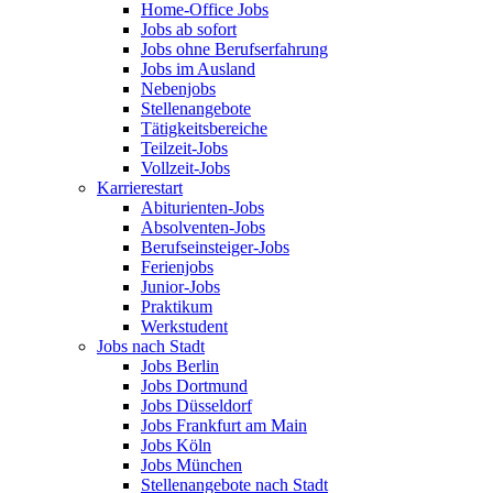
Home-Office Jobs
Jobs ab sofort
Jobs ohne Berufserfahrung
Jobs im Ausland
Nebenjobs
Stellenangebote
Tätigkeitsbereiche
Teilzeit-Jobs
Vollzeit-Jobs
Karrierestart
Abiturienten-Jobs
Absolventen-Jobs
Berufseinsteiger-Jobs
Ferienjobs
Junior-Jobs
Praktikum
Werkstudent
Jobs nach Stadt
Jobs Berlin
Jobs Dortmund
Jobs Düsseldorf
Jobs Frankfurt am Main
Jobs Köln
Jobs München
Stellenangebote nach Stadt