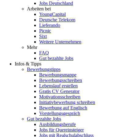
Jobs Deutschland
Arbeiten bei
YoungCapital
Deutsche Telekom
Lieferando
Picnic
Sixt
Weitere Unternehmen
Mehr
FAQ
Gut bezahlte Jobs
Infos & Tipps
Bewerbungstipps
Bewerbungsmappe
Bewerbungsschreiben
Lebenslauf erstellen
Gratis CV Generator
Motivationsschreiben
Initiativbewerbung schreiben
Bewerbung auf Englisch
Vorstellungsgespräch
Gut bezahlte Jobs
Ausbildungsberufe
Jobs für Quereinsteiger
Jobs mit Realschulabschluss