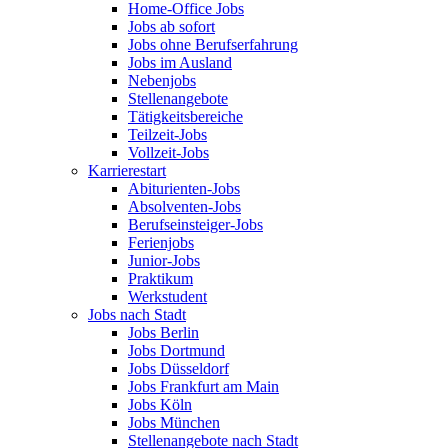
Home-Office Jobs
Jobs ab sofort
Jobs ohne Berufserfahrung
Jobs im Ausland
Nebenjobs
Stellenangebote
Tätigkeitsbereiche
Teilzeit-Jobs
Vollzeit-Jobs
Karrierestart
Abiturienten-Jobs
Absolventen-Jobs
Berufseinsteiger-Jobs
Ferienjobs
Junior-Jobs
Praktikum
Werkstudent
Jobs nach Stadt
Jobs Berlin
Jobs Dortmund
Jobs Düsseldorf
Jobs Frankfurt am Main
Jobs Köln
Jobs München
Stellenangebote nach Stadt