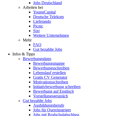
Jobs Deutschland
Arbeiten bei
YoungCapital
Deutsche Telekom
Lieferando
Picnic
Sixt
Weitere Unternehmen
Mehr
FAQ
Gut bezahlte Jobs
Infos & Tipps
Bewerbungstipps
Bewerbungsmappe
Bewerbungsschreiben
Lebenslauf erstellen
Gratis CV Generator
Motivationsschreiben
Initiativbewerbung schreiben
Bewerbung auf Englisch
Vorstellungsgespräch
Gut bezahlte Jobs
Ausbildungsberufe
Jobs für Quereinsteiger
Jobs mit Realschulabschluss