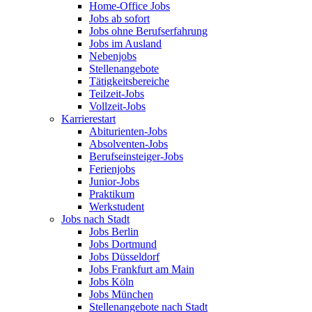
Home-Office Jobs
Jobs ab sofort
Jobs ohne Berufserfahrung
Jobs im Ausland
Nebenjobs
Stellenangebote
Tätigkeitsbereiche
Teilzeit-Jobs
Vollzeit-Jobs
Karrierestart
Abiturienten-Jobs
Absolventen-Jobs
Berufseinsteiger-Jobs
Ferienjobs
Junior-Jobs
Praktikum
Werkstudent
Jobs nach Stadt
Jobs Berlin
Jobs Dortmund
Jobs Düsseldorf
Jobs Frankfurt am Main
Jobs Köln
Jobs München
Stellenangebote nach Stadt