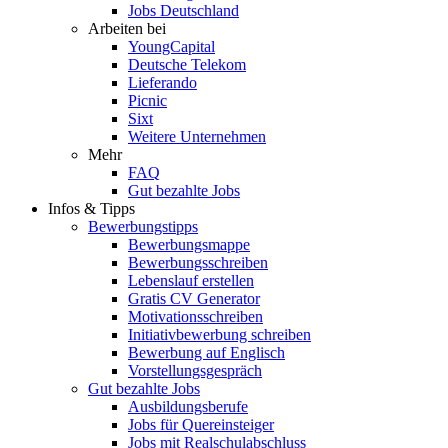
Jobs Deutschland
Arbeiten bei
YoungCapital
Deutsche Telekom
Lieferando
Picnic
Sixt
Weitere Unternehmen
Mehr
FAQ
Gut bezahlte Jobs
Infos & Tipps
Bewerbungstipps
Bewerbungsmappe
Bewerbungsschreiben
Lebenslauf erstellen
Gratis CV Generator
Motivationsschreiben
Initiativbewerbung schreiben
Bewerbung auf Englisch
Vorstellungsgespräch
Gut bezahlte Jobs
Ausbildungsberufe
Jobs für Quereinsteiger
Jobs mit Realschulabschluss