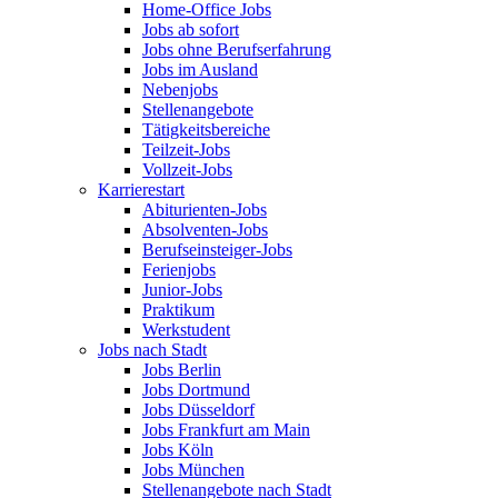
Home-Office Jobs
Jobs ab sofort
Jobs ohne Berufserfahrung
Jobs im Ausland
Nebenjobs
Stellenangebote
Tätigkeitsbereiche
Teilzeit-Jobs
Vollzeit-Jobs
Karrierestart
Abiturienten-Jobs
Absolventen-Jobs
Berufseinsteiger-Jobs
Ferienjobs
Junior-Jobs
Praktikum
Werkstudent
Jobs nach Stadt
Jobs Berlin
Jobs Dortmund
Jobs Düsseldorf
Jobs Frankfurt am Main
Jobs Köln
Jobs München
Stellenangebote nach Stadt