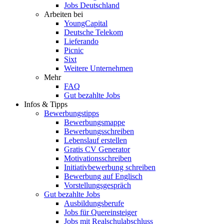
Jobs Deutschland
Arbeiten bei
YoungCapital
Deutsche Telekom
Lieferando
Picnic
Sixt
Weitere Unternehmen
Mehr
FAQ
Gut bezahlte Jobs
Infos & Tipps
Bewerbungstipps
Bewerbungsmappe
Bewerbungsschreiben
Lebenslauf erstellen
Gratis CV Generator
Motivationsschreiben
Initiativbewerbung schreiben
Bewerbung auf Englisch
Vorstellungsgespräch
Gut bezahlte Jobs
Ausbildungsberufe
Jobs für Quereinsteiger
Jobs mit Realschulabschluss