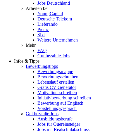
Jobs Deutschland
Arbeiten bei
YoungCapital
Deutsche Telekom
Lieferando
Picnic
Sixt
Weitere Unternehmen
Mehr
FAQ
Gut bezahlte Jobs
Infos & Tipps
Bewerbungstipps
Bewerbungsmappe
Bewerbungsschreiben
Lebenslauf erstellen
Gratis CV Generator
Motivationsschreiben
Initiativbewerbung schreiben
Bewerbung auf Englisch
Vorstellungsgespräch
Gut bezahlte Jobs
Ausbildungsberufe
Jobs für Quereinsteiger
Jobs mit Realschulabschluss