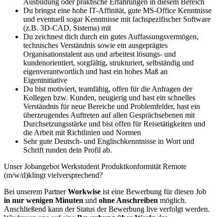
Ausbildung oder praktische Erfahrungen in diesem Bereich
Du bringst eine hohe IT-Affinität, gute MS-Office Kenntnisse
und eventuell sogar Kenntnisse mit fachspezifischer Software
(z.B. 3D-CAD, Sistema) mit
Du zeichnest dich durch ein gutes Auffassungsvermögen,
technisches Verständnis sowie ein ausgeprägtes
Organisationstalent aus und arbeitest lösungs- und
kundenorientiert, sorgfältig, strukturiert, selbständig und
eigenverantwortlich und hast ein hohes Maß an
Eigeninitiative
Du bist motiviert, teamfähig, offen für die Anfragen der
Kollegen bzw. Kunden, neugierig und hast ein schnelles
Verständnis für neue Bereiche und Problemfelder, hast ein
überzeugendes Auftreten auf allen Gesprächsebenen mit
Durchsetzungsstärke und bist offen für Reisetätigkeiten und
die Arbeit mit Richtlinien und Normen
Sehr gute Deutsch- und Englischkenntnisse in Wort und
Schrift runden dein Profil ab.
Unser Jobangebot Werkstudent Produktkonformität Remote
(m/w/d)klingt vielversprechend?
Bei unserem Partner
Workwise
ist eine Bewerbung für diesen Job
in nur wenigen Minuten
und
ohne Anschreiben
möglich.
Anschließend kann der Status der Bewerbung live verfolgt werden.