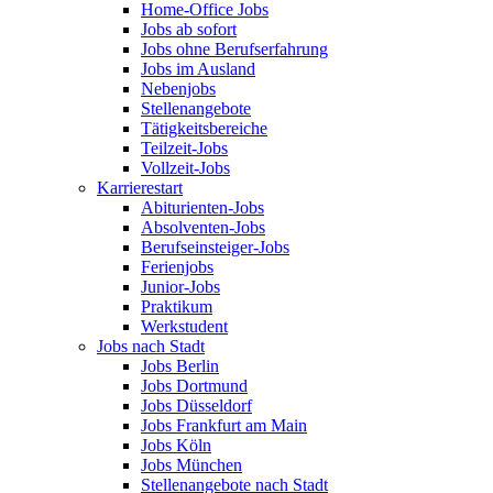
Home-Office Jobs
Jobs ab sofort
Jobs ohne Berufserfahrung
Jobs im Ausland
Nebenjobs
Stellenangebote
Tätigkeitsbereiche
Teilzeit-Jobs
Vollzeit-Jobs
Karrierestart
Abiturienten-Jobs
Absolventen-Jobs
Berufseinsteiger-Jobs
Ferienjobs
Junior-Jobs
Praktikum
Werkstudent
Jobs nach Stadt
Jobs Berlin
Jobs Dortmund
Jobs Düsseldorf
Jobs Frankfurt am Main
Jobs Köln
Jobs München
Stellenangebote nach Stadt