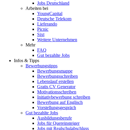
Jobs Deutschland
Arbeiten bei
YoungCapital
Deutsche Telekom
Lieferando
Picnic
Sixt
Weitere Unternehmen
Mehr
FAQ
Gut bezahlte Jobs
Infos & Tipps
Bewerbungstipps
Bewerbungsmappe
Bewerbungsschreiben
Lebenslauf erstellen
Gratis CV Generator
Motivationsschreiben
Initiativbewerbung schreiben
Bewerbung auf Englisch
Vorstellungsgespräch
Gut bezahlte Jobs
Ausbildungsberufe
Jobs für Quereinsteiger
Jobs mit Realschulabschluss