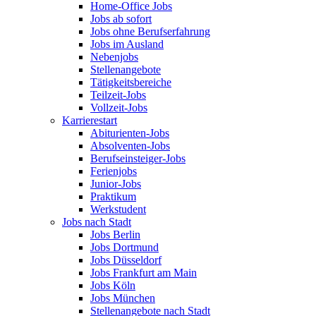
Home-Office Jobs
Jobs ab sofort
Jobs ohne Berufserfahrung
Jobs im Ausland
Nebenjobs
Stellenangebote
Tätigkeitsbereiche
Teilzeit-Jobs
Vollzeit-Jobs
Karrierestart
Abiturienten-Jobs
Absolventen-Jobs
Berufseinsteiger-Jobs
Ferienjobs
Junior-Jobs
Praktikum
Werkstudent
Jobs nach Stadt
Jobs Berlin
Jobs Dortmund
Jobs Düsseldorf
Jobs Frankfurt am Main
Jobs Köln
Jobs München
Stellenangebote nach Stadt