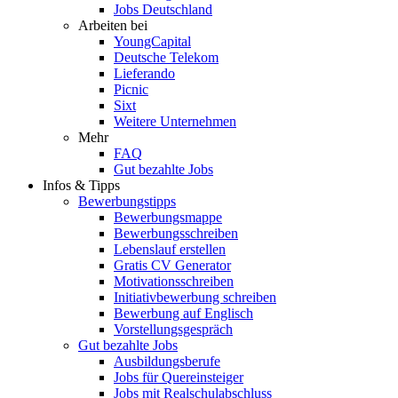
Jobs Deutschland
Arbeiten bei
YoungCapital
Deutsche Telekom
Lieferando
Picnic
Sixt
Weitere Unternehmen
Mehr
FAQ
Gut bezahlte Jobs
Infos & Tipps
Bewerbungstipps
Bewerbungsmappe
Bewerbungsschreiben
Lebenslauf erstellen
Gratis CV Generator
Motivationsschreiben
Initiativbewerbung schreiben
Bewerbung auf Englisch
Vorstellungsgespräch
Gut bezahlte Jobs
Ausbildungsberufe
Jobs für Quereinsteiger
Jobs mit Realschulabschluss