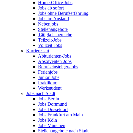
Home-Office Jobs
Jobs ab sofort
Jobs ohne Berufserfahrung
Jobs im Ausland
Nebenjobs
Stellenangebote
Tätigkeitsbereiche
Teilzeit-Jobs
Vollzeit-Jobs
Karrierestart
Abiturienten-Jobs
Absolventen-Jobs
Berufseinsteiger-Jobs
Ferienjobs
Junior-Jobs
Praktikum
Werkstudent
Jobs nach Stadt
Jobs Berlin
Jobs Dortmund
Jobs Düsseldorf
Jobs Frankfurt am Main
Jobs Köln
Jobs München
Stellenangebote nach Stadt