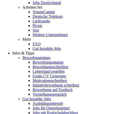
Jobs Deutschland
Arbeiten bei
YoungCapital
Deutsche Telekom
Lieferando
Picnic
Sixt
Weitere Unternehmen
Mehr
FAQ
Gut bezahlte Jobs
Infos & Tipps
Bewerbungstipps
Bewerbungsmappe
Bewerbungsschreiben
Lebenslauf erstellen
Gratis CV Generator
Motivationsschreiben
Initiativbewerbung schreiben
Bewerbung auf Englisch
Vorstellungsgespräch
Gut bezahlte Jobs
Ausbildungsberufe
Jobs für Quereinsteiger
Jobs mit Realschulabschluss