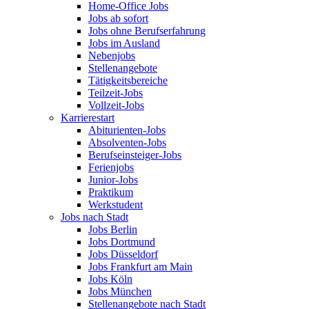
Home-Office Jobs
Jobs ab sofort
Jobs ohne Berufserfahrung
Jobs im Ausland
Nebenjobs
Stellenangebote
Tätigkeitsbereiche
Teilzeit-Jobs
Vollzeit-Jobs
Karrierestart
Abiturienten-Jobs
Absolventen-Jobs
Berufseinsteiger-Jobs
Ferienjobs
Junior-Jobs
Praktikum
Werkstudent
Jobs nach Stadt
Jobs Berlin
Jobs Dortmund
Jobs Düsseldorf
Jobs Frankfurt am Main
Jobs Köln
Jobs München
Stellenangebote nach Stadt