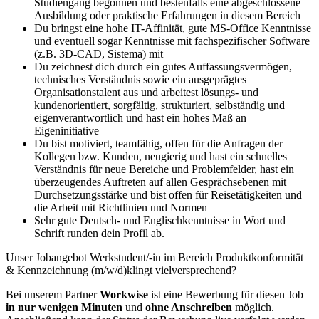
Studiengang begonnen und bestenfalls eine abgeschlossene
Ausbildung oder praktische Erfahrungen in diesem Bereich
Du bringst eine hohe IT-Affinität, gute MS-Office Kenntnisse
und eventuell sogar Kenntnisse mit fachspezifischer Software
(z.B. 3D-CAD, Sistema) mit
Du zeichnest dich durch ein gutes Auffassungsvermögen,
technisches Verständnis sowie ein ausgeprägtes
Organisationstalent aus und arbeitest lösungs- und
kundenorientiert, sorgfältig, strukturiert, selbständig und
eigenverantwortlich und hast ein hohes Maß an
Eigeninitiative
Du bist motiviert, teamfähig, offen für die Anfragen der
Kollegen bzw. Kunden, neugierig und hast ein schnelles
Verständnis für neue Bereiche und Problemfelder, hast ein
überzeugendes Auftreten auf allen Gesprächsebenen mit
Durchsetzungsstärke und bist offen für Reisetätigkeiten und
die Arbeit mit Richtlinien und Normen
Sehr gute Deutsch- und Englischkenntnisse in Wort und
Schrift runden dein Profil ab.
Unser Jobangebot Werkstudent/-in im Bereich Produktkonformität
& Kennzeichnung (m/w/d)klingt vielversprechend?
Bei unserem Partner
Workwise
ist eine Bewerbung für diesen Job
in nur wenigen Minuten
und
ohne Anschreiben
möglich.