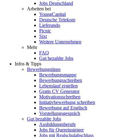
Jobs Deutschland
Arbeiten bei
YoungCapital
Deutsche Telekom
Lieferando
Picnic
Sixt
Weitere Unternehmen
Mehr
FAQ
Gut bezahlte Jobs
Infos & Tipps
Bewerbungstipps
Bewerbungsmappe
Bewerbungsschreiben
Lebenslauf erstellen
Gratis CV Generator
Motivationsschreiben
Initiativbewerbung schreiben
Bewerbung auf Englisch
Vorstellungsgespräch
Gut bezahlte Jobs
Ausbildungsberufe
Jobs für Quereinsteiger
Jobs mit Realschulabschluss