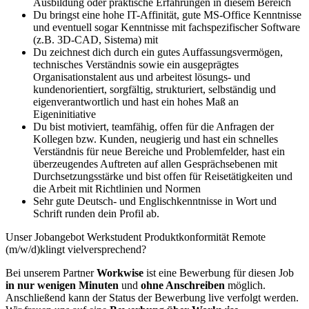
Ausbildung oder praktische Erfahrungen in diesem Bereich
Du bringst eine hohe IT-Affinität, gute MS-Office Kenntnisse
und eventuell sogar Kenntnisse mit fachspezifischer Software
(z.B. 3D-CAD, Sistema) mit
Du zeichnest dich durch ein gutes Auffassungsvermögen,
technisches Verständnis sowie ein ausgeprägtes
Organisationstalent aus und arbeitest lösungs- und
kundenorientiert, sorgfältig, strukturiert, selbständig und
eigenverantwortlich und hast ein hohes Maß an
Eigeninitiative
Du bist motiviert, teamfähig, offen für die Anfragen der
Kollegen bzw. Kunden, neugierig und hast ein schnelles
Verständnis für neue Bereiche und Problemfelder, hast ein
überzeugendes Auftreten auf allen Gesprächsebenen mit
Durchsetzungsstärke und bist offen für Reisetätigkeiten und
die Arbeit mit Richtlinien und Normen
Sehr gute Deutsch- und Englischkenntnisse in Wort und
Schrift runden dein Profil ab.
Unser Jobangebot Werkstudent Produktkonformität Remote
(m/w/d)klingt vielversprechend?
Bei unserem Partner
Workwise
ist eine Bewerbung für diesen Job
in nur wenigen Minuten
und
ohne Anschreiben
möglich.
Anschließend kann der Status der Bewerbung live verfolgt werden.