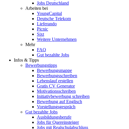
Jobs Deutschland
Arbeiten bei
YoungCapital
Deutsche Telekom
Lieferando
Picnic
Sixt
Weitere Unternehmen
Mehr
FAQ
Gut bezahlte Jobs
Infos & Tipps
Bewerbungstipps
Bewerbungsmappe
Bewerbungsschreiben
Lebenslauf erstellen
Gratis CV Generator
Motivationsschreiben
Initiativbewerbung schreiben
Bewerbung auf Englisch
Vorstellungsgespräch
Gut bezahlte Jobs
Ausbildungsberufe
Jobs für Quereinsteiger
Jobs mit Realschulabschluss