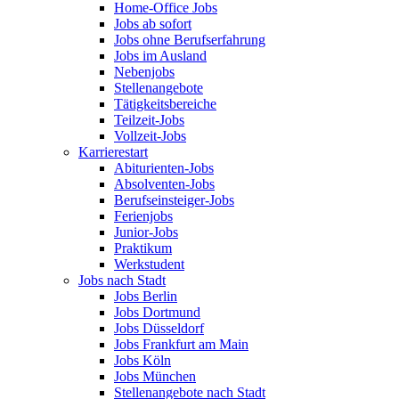
Home-Office Jobs
Jobs ab sofort
Jobs ohne Berufserfahrung
Jobs im Ausland
Nebenjobs
Stellenangebote
Tätigkeitsbereiche
Teilzeit-Jobs
Vollzeit-Jobs
Karrierestart
Abiturienten-Jobs
Absolventen-Jobs
Berufseinsteiger-Jobs
Ferienjobs
Junior-Jobs
Praktikum
Werkstudent
Jobs nach Stadt
Jobs Berlin
Jobs Dortmund
Jobs Düsseldorf
Jobs Frankfurt am Main
Jobs Köln
Jobs München
Stellenangebote nach Stadt