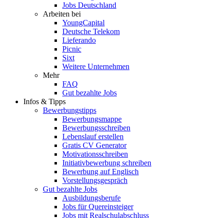
Jobs Deutschland
Arbeiten bei
YoungCapital
Deutsche Telekom
Lieferando
Picnic
Sixt
Weitere Unternehmen
Mehr
FAQ
Gut bezahlte Jobs
Infos & Tipps
Bewerbungstipps
Bewerbungsmappe
Bewerbungsschreiben
Lebenslauf erstellen
Gratis CV Generator
Motivationsschreiben
Initiativbewerbung schreiben
Bewerbung auf Englisch
Vorstellungsgespräch
Gut bezahlte Jobs
Ausbildungsberufe
Jobs für Quereinsteiger
Jobs mit Realschulabschluss