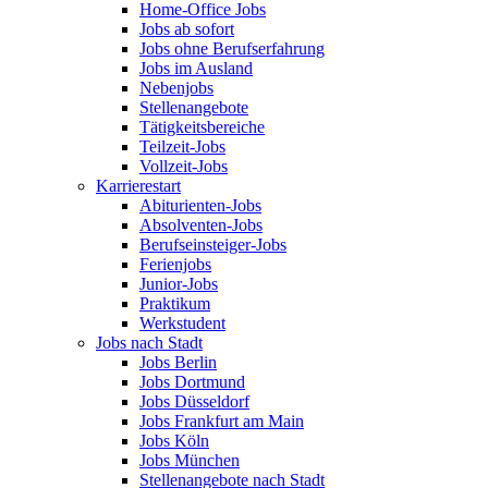
Home-Office Jobs
Jobs ab sofort
Jobs ohne Berufserfahrung
Jobs im Ausland
Nebenjobs
Stellenangebote
Tätigkeitsbereiche
Teilzeit-Jobs
Vollzeit-Jobs
Karrierestart
Abiturienten-Jobs
Absolventen-Jobs
Berufseinsteiger-Jobs
Ferienjobs
Junior-Jobs
Praktikum
Werkstudent
Jobs nach Stadt
Jobs Berlin
Jobs Dortmund
Jobs Düsseldorf
Jobs Frankfurt am Main
Jobs Köln
Jobs München
Stellenangebote nach Stadt