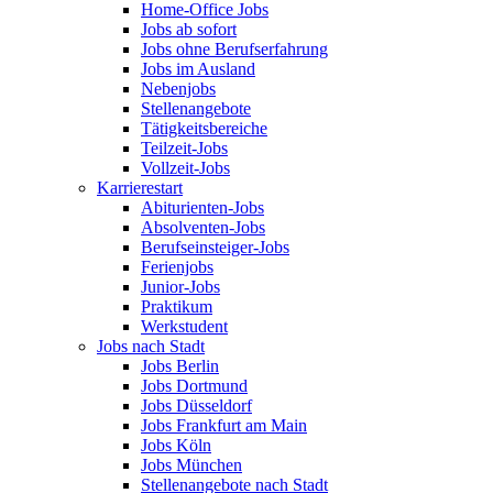
Home-Office Jobs
Jobs ab sofort
Jobs ohne Berufserfahrung
Jobs im Ausland
Nebenjobs
Stellenangebote
Tätigkeitsbereiche
Teilzeit-Jobs
Vollzeit-Jobs
Karrierestart
Abiturienten-Jobs
Absolventen-Jobs
Berufseinsteiger-Jobs
Ferienjobs
Junior-Jobs
Praktikum
Werkstudent
Jobs nach Stadt
Jobs Berlin
Jobs Dortmund
Jobs Düsseldorf
Jobs Frankfurt am Main
Jobs Köln
Jobs München
Stellenangebote nach Stadt