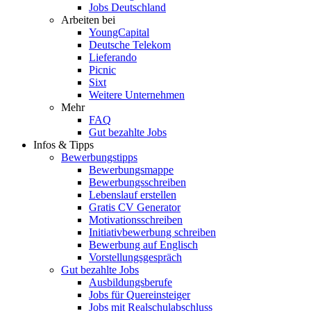
Jobs Deutschland
Arbeiten bei
YoungCapital
Deutsche Telekom
Lieferando
Picnic
Sixt
Weitere Unternehmen
Mehr
FAQ
Gut bezahlte Jobs
Infos & Tipps
Bewerbungstipps
Bewerbungsmappe
Bewerbungsschreiben
Lebenslauf erstellen
Gratis CV Generator
Motivationsschreiben
Initiativbewerbung schreiben
Bewerbung auf Englisch
Vorstellungsgespräch
Gut bezahlte Jobs
Ausbildungsberufe
Jobs für Quereinsteiger
Jobs mit Realschulabschluss