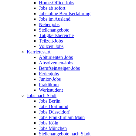
Home-Office Jobs
Jobs ab sofort
Jobs ohne Berufserfahrung
Jobs im Ausland
Nebenjobs
Stellenangebote
Tätigkeitsbereiche
Teilzeit-Jobs
Vollzeit-Jobs
Karrierestart
Abiturienten-Jobs
Absolventen-Jobs
Berufseinsteiger-Jobs
Ferienjobs
Junior-Jobs
Praktikum
Werkstudent
Jobs nach Stadt
Jobs Berlin
Jobs Dortmund
Jobs Düsseldorf
Jobs Frankfurt am Main
Jobs Köln
Jobs München
Stellenangebote nach Stadt