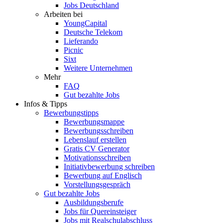
Jobs Deutschland
Arbeiten bei
YoungCapital
Deutsche Telekom
Lieferando
Picnic
Sixt
Weitere Unternehmen
Mehr
FAQ
Gut bezahlte Jobs
Infos & Tipps
Bewerbungstipps
Bewerbungsmappe
Bewerbungsschreiben
Lebenslauf erstellen
Gratis CV Generator
Motivationsschreiben
Initiativbewerbung schreiben
Bewerbung auf Englisch
Vorstellungsgespräch
Gut bezahlte Jobs
Ausbildungsberufe
Jobs für Quereinsteiger
Jobs mit Realschulabschluss