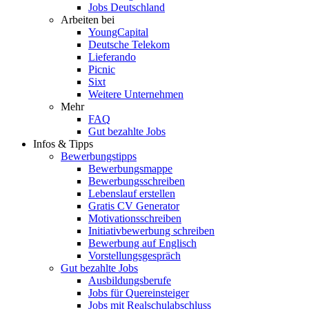
Jobs Deutschland
Arbeiten bei
YoungCapital
Deutsche Telekom
Lieferando
Picnic
Sixt
Weitere Unternehmen
Mehr
FAQ
Gut bezahlte Jobs
Infos & Tipps
Bewerbungstipps
Bewerbungsmappe
Bewerbungsschreiben
Lebenslauf erstellen
Gratis CV Generator
Motivationsschreiben
Initiativbewerbung schreiben
Bewerbung auf Englisch
Vorstellungsgespräch
Gut bezahlte Jobs
Ausbildungsberufe
Jobs für Quereinsteiger
Jobs mit Realschulabschluss