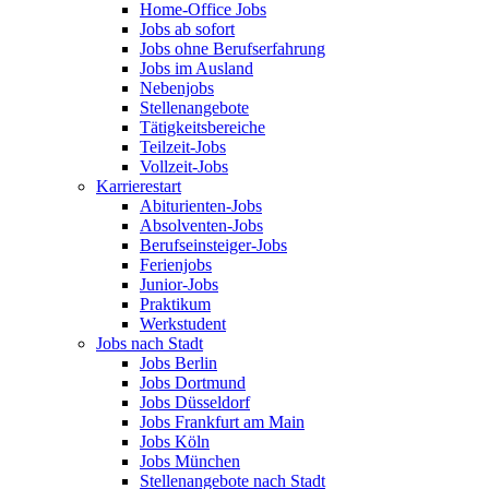
Home-Office Jobs
Jobs ab sofort
Jobs ohne Berufserfahrung
Jobs im Ausland
Nebenjobs
Stellenangebote
Tätigkeitsbereiche
Teilzeit-Jobs
Vollzeit-Jobs
Karrierestart
Abiturienten-Jobs
Absolventen-Jobs
Berufseinsteiger-Jobs
Ferienjobs
Junior-Jobs
Praktikum
Werkstudent
Jobs nach Stadt
Jobs Berlin
Jobs Dortmund
Jobs Düsseldorf
Jobs Frankfurt am Main
Jobs Köln
Jobs München
Stellenangebote nach Stadt