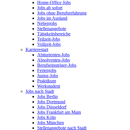
Home-Office Jobs
Jobs ab sofort
Jobs ohne Berufserfahrung
Jobs im Ausland
Nebenjobs
Stellenangebote
Tätigkeitsbereiche
Teilzeit-Jobs
Vollzeit-Jobs
Karrierestart
Abiturienten-Jobs
Absolventen-Jobs
Berufseinsteiger-Jobs
Ferienjobs
Junior-Jobs
Praktikum
Werkstudent
Jobs nach Stadt
Jobs Berlin
Jobs Dortmund
Jobs Düsseldorf
Jobs Frankfurt am Main
Jobs Köln
Jobs München
Stellenangebote nach Stadt