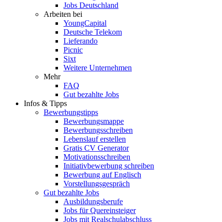
Jobs Deutschland
Arbeiten bei
YoungCapital
Deutsche Telekom
Lieferando
Picnic
Sixt
Weitere Unternehmen
Mehr
FAQ
Gut bezahlte Jobs
Infos & Tipps
Bewerbungstipps
Bewerbungsmappe
Bewerbungsschreiben
Lebenslauf erstellen
Gratis CV Generator
Motivationsschreiben
Initiativbewerbung schreiben
Bewerbung auf Englisch
Vorstellungsgespräch
Gut bezahlte Jobs
Ausbildungsberufe
Jobs für Quereinsteiger
Jobs mit Realschulabschluss